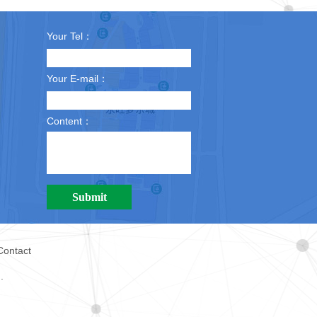
Your Tel：
Your E-mail：
Content：
Contact
.