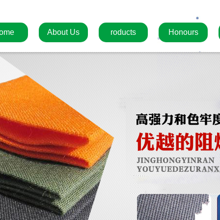
ome
About Us
roducts
Honours