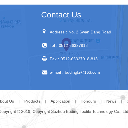
Contact Us
Address：No. 2 Swan Dang Road
Tel：0512-66327918
Fax：0512-66327918-813
e-mail：budingfz@163.com
bout Us
|
Products
|
Application
|
Honours
|
News
|
Copyright © 2019 Copyright Suzhou Buding Textile Technology Co., Ltd