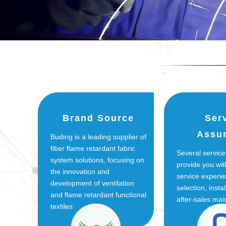
Brand Source
Ser
Assu
Buding is a leading supplier of
fiber flame retardant fabric
Several service
system solutions, focusing on
provide you wit
the innovation and
service experie
development of ventilation
selection, insta
and flame retardant functional
after-sales ma
textiles.