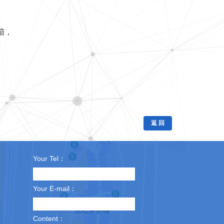
箱，
返 回
Your Tel：
Your E-mail：
Content：