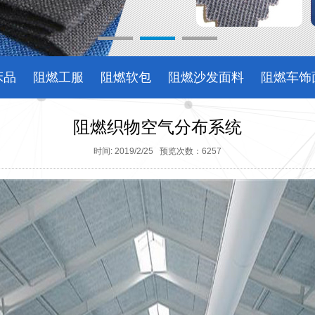
床品
阻燃工服
阻燃软包
阻燃沙发面料
阻燃车饰
阻燃织物空气分布系统
时间: 2019/2/25 预览次数：6257