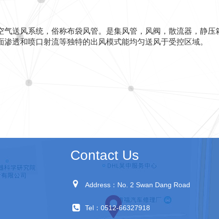
空气送风系统，俗称布袋风管。是集风管，风阀，散流器，静压
面渗透和喷口射流等独特的出风模式能均匀送风于受控区域。
Contact Us
Address：No. 2 Swan Dang Road
Tel：0512-66327918