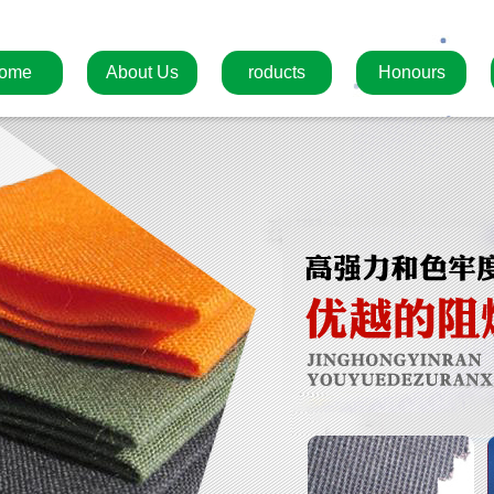
ome
About Us
roducts
Honours