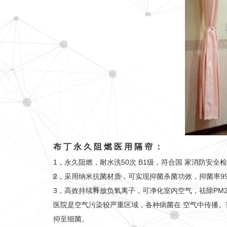
布 丁 永 久 阻 燃 医 用 隔 帘 ：
1，永久阻燃，耐水洗50次 B1级，符合国 家消防安全
2，采用纳米抗菌材质，可实现抑菌杀菌功
效，抑菌率9
3，高效持续释放负氧离子，可净化室内空
气，祛除PM2.
医院是空气污染较严重区域，各种病菌在 空气中传播。
抑至细菌。