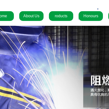
ome
About Us
roducts
Honours