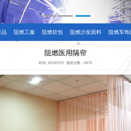
床品
阻燃工服
阻燃软包
阻燃沙发面料
阻燃车饰
阻燃医用隔帘
时间: 2019/2/25 预览次数：6876