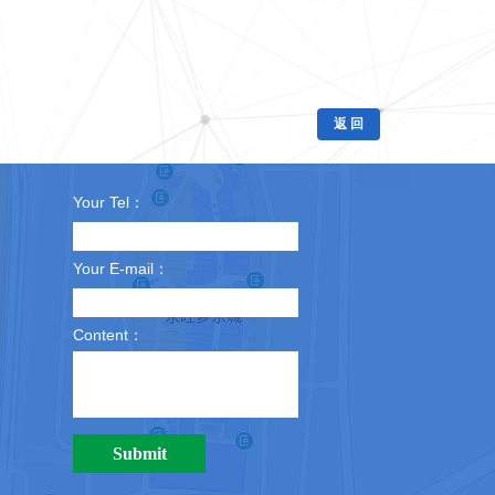
返 回
Your Tel：
Your E-mail：
Content：